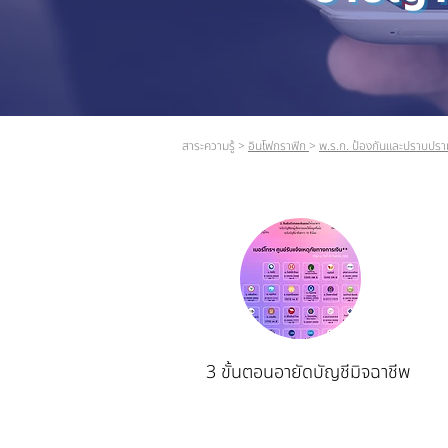
สาระความรู้ >
อินโฟกราฟิก
>
พ.ร.ก. ป้องกันและปราบปร
3 ขั้นตอนอายัดบัญชีมิจฉาชีพ