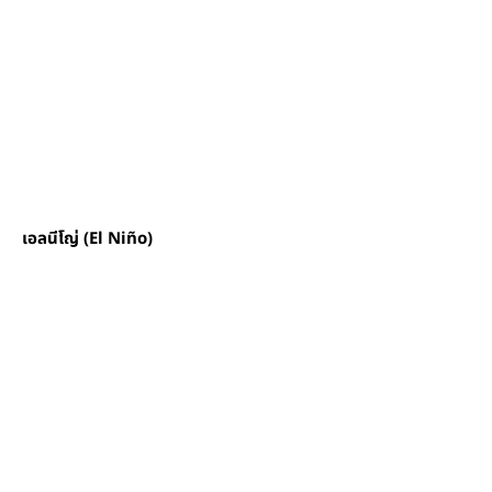
เอลนีโญ่ (El Niño)