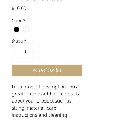
ราคา
฿10.00
Color
*
จำนวน
*
เพิ่มลงในรถเข็น
I'm a product description. I'm a 
great place to add more details 
about your product such as 
sizing, material, care 
instructions and cleaning 
instructions.