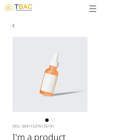
SKU: 364115376135191
I'm a product