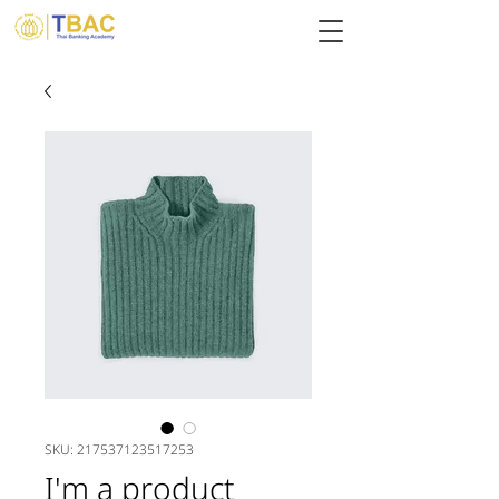
SKU: 217537123517253
I'm a product