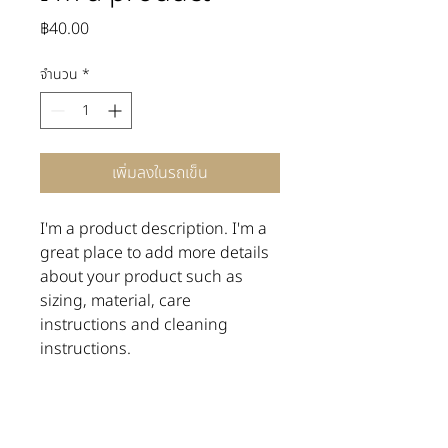
ราคา
฿40.00
จำนวน
*
เพิ่มลงในรถเข็น
I'm a product description. I'm a 
great place to add more details 
about your product such as 
sizing, material, care 
instructions and cleaning 
instructions.
PRODUCT INFO