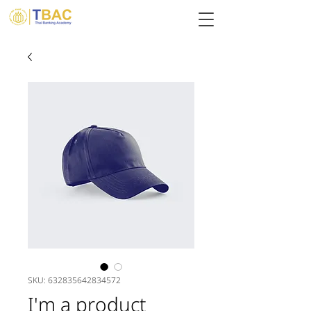
SKU: 632835642834572
I'm a product