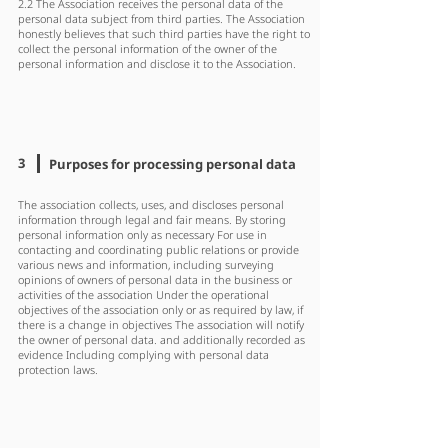
2.2 The Association receives the personal data of the
personal data subject from third parties. The Association
honestly believes that such third parties have the right to
collect the personal information of the owner of the
personal information and disclose it to the Association.
3
Purposes for processing personal data
The association collects, uses, and discloses personal
information through legal and fair means. By storing
personal information only as necessary For use in
contacting and coordinating public relations or provide
various news and information, including surveying
opinions of owners of personal data in the business or
activities of the association Under the operational
objectives of the association only or as required by law, if
there is a change in objectives The association will notify
the owner of personal data. and additionally recorded as
evidence Including complying with personal data
protection laws.