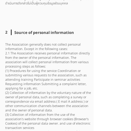
ดำเนินการดังกล่าวไม่เป็นผู้ควบคุมข้อมูลส่วนบุคคล
2
Source of personal information
The Association generally does not collect personal
information. Except in the following cases:
2.1 The Association receives personal information directly
from the owner of the personal information. The
association will collect personal information from various
processing steps as follows:
(1) Procedures for using the service Coordination or
submitting various requests to the association, such as
attending training Participate in seminar activities
Requesting information Submitting a complaint letter,
applying for a job, etc.
(2) Collection of information by the voluntary nature of the
owner of personal data, such as completing a survey or
correspondence via email address (
E
mail A
address
) or
other communication channels between the association
and the owner of personal data.
(3) Collection of information from the use of the
association's website through browser cookies (Browser's
Cookies) of the personal data owner. and use of electronic
transaction services